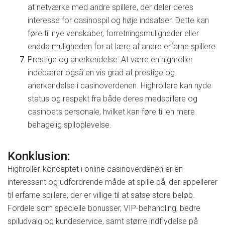
at netværke med andre spillere, der deler deres
interesse for casinospil og høje indsatser. Dette kan
føre til nye venskaber, forretningsmuligheder eller
endda muligheden for at lære af andre erfarne spillere.
Prestige og anerkendelse: At være en highroller
indebærer også en vis grad af prestige og
anerkendelse i casinoverdenen. Highrollere kan nyde
status og respekt fra både deres medspillere og
casinoets personale, hvilket kan føre til en mere
behagelig spiloplevelse.
Konklusion:
Highroller-konceptet i online casinoverdenen er en
interessant og udfordrende måde at spille på, der appellerer
til erfarne spillere, der er villige til at satse store beløb.
Fordele som specielle bonusser, VIP-behandling, bedre
spiludvalg og kundeservice, samt større indflydelse på