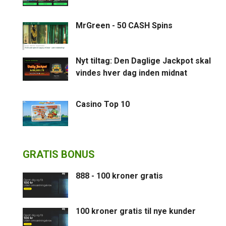
MrGreen - 50 CASH Spins
Nyt tiltag: Den Daglige Jackpot skal
vindes hver dag inden midnat
Casino Top 10
GRATIS BONUS
888 - 100 kroner gratis
100 kroner gratis til nye kunder