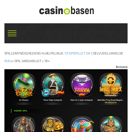
SPILLEMYNDIGHEDENS HJÆLPELINJE:
STOPSPILLET.DK
| SELVUDELUKKELSE:
Rofus
SPIL ANSVARLIGT | 18+
Annonce