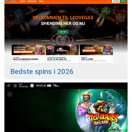
Bedste spins i 2026