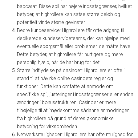
baccarat. Disse spil har højere indsatsgrænser, hvilket
betyder, at highrollere kan satse større beløb og
potentielt vinde større gevinster.
Bedre kundeservice: Highrollere får ofte adgang til
dedikerede kundeserviceteams, der kan hjælpe med
eventuelle spørgsmål eller problemer, de måtte have.
Dette betyder, at highrollere får hurtigere og mere
personlig hjælp, når de har brug for det.
Større indflydelse på casinoet: Highrollere er ofte i
stand til at påvirke online casinoets regler og
funktioner. Dette kan omfatte at anmode om
specifikke spil, justeringer i indsatsgrænser eller endda
ændringer i bonusstrukturen. Casinoer er mere
tilbøjelige til at imødekomme sådanne anmodninger
fra highrollere på grund af deres økonomiske
betydning for virksomheden.
Netværksmuligheder: Highrollere har ofte mulighed for