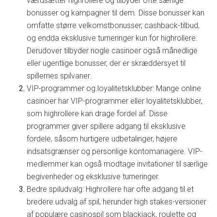
værdsætter highrollere og tilbyder ofte særlige
bonusser og kampagner til dem. Disse bonusser kan
omfatte større velkomstbonusser, cashback-tilbud,
og endda eksklusive turneringer kun for highrollere.
Derudover tilbyder nogle casinoer også månedlige
eller ugentlige bonusser, der er skræddersyet til
spillernes spilvaner.
VIP-programmer og loyalitetsklubber: Mange online
casinoer har VIP-programmer eller loyalitetsklubber,
som highrollere kan drage fordel af. Disse
programmer giver spillere adgang til eksklusive
fordele, såsom hurtigere udbetalinger, højere
indsatsgrænser og personlige kontomanagere. VIP-
medlemmer kan også modtage invitationer til særlige
begivenheder og eksklusive turneringer.
Bedre spiludvalg: Highrollere har ofte adgang til et
bredere udvalg af spil, herunder high stakes-versioner
af populære casinospil som blackjack, roulette og