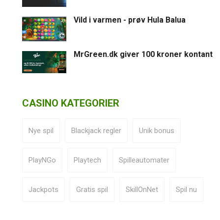
Vild i varmen - prøv Hula Balua
MrGreen.dk giver 100 kroner kontant
CASINO KATEGORIER
Nye spil
Blackjack regler
Unik bonus
PlayNGo
Playtech
Spilleautomater
Jackpots
Gratis spil
SkillOnNet
Spil nu