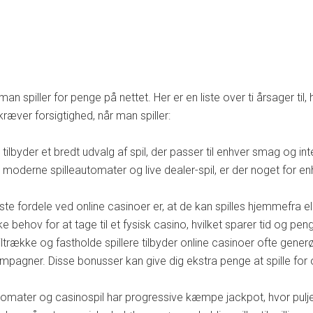
an spiller for penge på nettet. Her er en liste over ti årsager til, 
æver forsigtighed, når man spiller:
tilbyder et bredt udvalg af spil, der passer til enhver smag og int
l moderne spilleautomater og live dealer-spil, er der noget for en
ste fordele ved online casinoer er, at de kan spilles hjemmefra el
ke behov for at tage til et fysisk casino, hvilket sparer tid og pen
iltrække og fastholde spillere tilbyder online casinoer ofte gener
mpagner. Disse bonusser kan give dig ekstra penge at spille for
tomater og casinospil har progressive kæmpe jackpot, hvor pulj