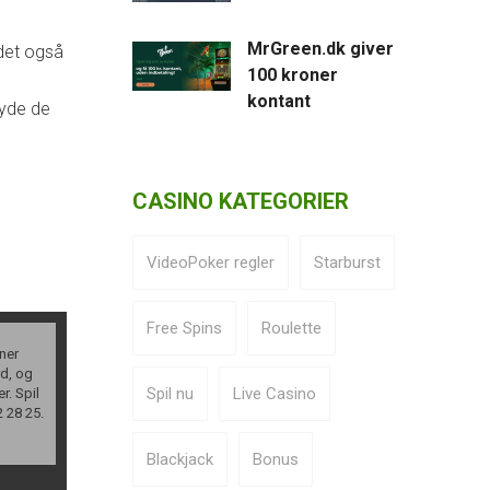
MrGreen.dk giver
 det også
100 kroner
e
kontant
nyde de
CASINO KATEGORIER
VideoPoker regler
Starburst
Free Spins
Roulette
bner
rd, og
Spil nu
Live Casino
r. Spil
2 28 25.
Blackjack
Bonus