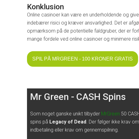
Konklusion
Online casinoer kan være en underholdende og givende
indebærer risici og kræver ansvarlighed. Det er afgør
opmærksom på de potentielle faldgruber, der er forb
mange fordele ved online casinoer og minimere risik
SPIL PÅ MRGREEN - 100 KRONER GRATIS
Mr Green - CASH Spins
Som noget ganske unikt tilbyder
MrGreen
50 CASH
spins på
Legacy of Dead
. Der følger ikke krav o
indbetaling eller krav om gennemspilning.