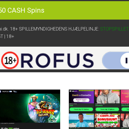
50 CASH Spins
domani.dk. 18+ SPILLEMYNDIGHEDENS HJÆLPELINJE:
STOPSPILLET
T | 18+