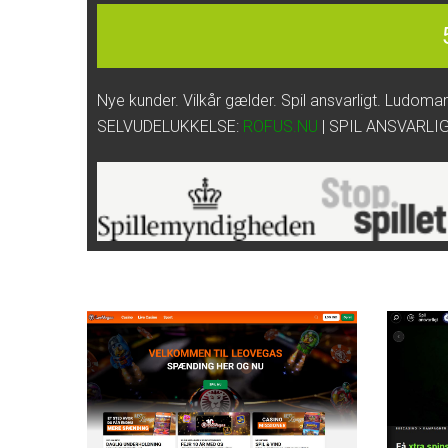
Nye kunder. Vilkår gælder. Spil ansvarligt. Lu
SELVUDELUKKELSE:
ROFUS.NU
| SPIL ANSVARLIG