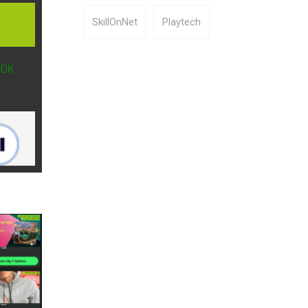
SkillOnNet
Playtech
.DK