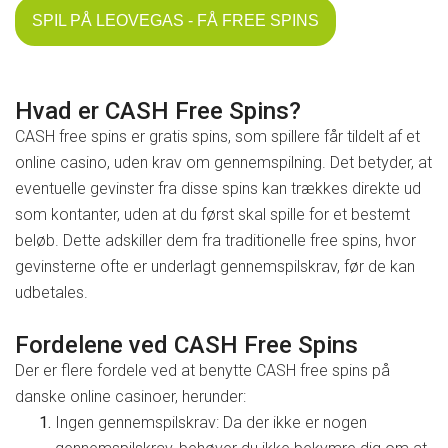
SPIL PÅ LEOVEGAS - FÅ FREE SPINS
Hvad er CASH Free Spins?
CASH free spins er gratis spins, som spillere får tildelt af et
online casino, uden krav om gennemspilning. Det betyder, at
eventuelle gevinster fra disse spins kan trækkes direkte ud
som kontanter, uden at du først skal spille for et bestemt
beløb. Dette adskiller dem fra traditionelle free spins, hvor
gevinsterne ofte er underlagt gennemspilskrav, før de kan
udbetales.
Fordelene ved CASH Free Spins
Der er flere fordele ved at benytte CASH free spins på
danske online casinoer, herunder:
Ingen gennemspilskrav: Da der ikke er nogen