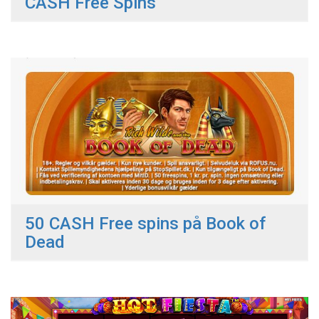
CASH Free Spins
50 CASH Free spins på Book of
Dead