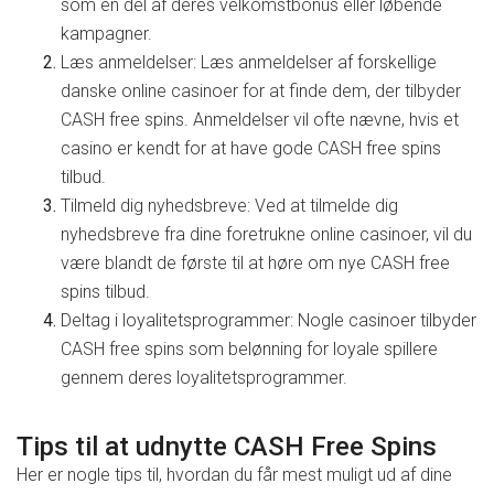
som en del af deres velkomstbonus eller løbende
kampagner.
Læs anmeldelser: Læs anmeldelser af forskellige
danske online casinoer for at finde dem, der tilbyder
CASH free spins. Anmeldelser vil ofte nævne, hvis et
casino er kendt for at have gode CASH free spins
tilbud.
Tilmeld dig nyhedsbreve: Ved at tilmelde dig
nyhedsbreve fra dine foretrukne online casinoer, vil du
være blandt de første til at høre om nye CASH free
spins tilbud.
Deltag i loyalitetsprogrammer: Nogle casinoer tilbyder
CASH free spins som belønning for loyale spillere
gennem deres loyalitetsprogrammer.
Tips til at udnytte CASH Free Spins
Her er nogle tips til, hvordan du får mest muligt ud af dine