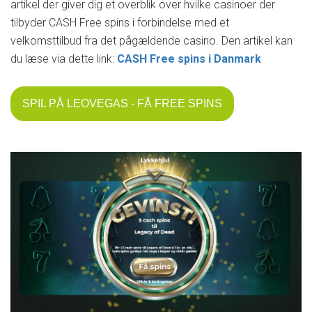
artikel der giver dig et overblik over hvilke casinoer der
tilbyder CASH Free spins i forbindelse med et
velkomsttilbud fra det pågældende casino. Den artikel kan
du læse via dette link:
CASH Free spins i Danmark
SPIL PÅ LEOVEGAS - FÅ FREE SPINS