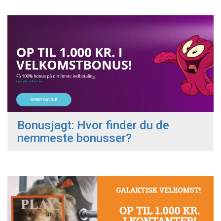
Bonusjagt: Hvor finder du de
nemmeste bonusser?