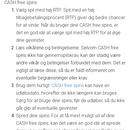
CASH free spins:
Vælg spil med høj RTP: Spil med en høj
tilbagebetalingsprocent (RTP) giver dig bedre chancer
for at vinde. Når du bruger dine CASH free spins, er
det en god idé at vælge spil med høj RTP for at øge
dine gevinster.
Læs vilkårene og betingelserne: Selvom
CASH
free
spins ikke har
gennemspilskrav
, kan der stadig være
andre vilkår og betingelser forbundet med dem. Det er
vigtigt at læse disse, så du er fuldt informeret om
eventuelle begrænsninger eller krav.
Brug dem hurtigt:
CASH free spins
kan have en
udløbsdato, hvorefter de ikke længere kan bruges.
Sørg for at bruge dine spins, før de udløber, så du ikke
går glip af eventuelle gevinster.
Spred dine spins: For at få mest muligt ud af dine
CASH free spins, kan det være en god idé at sprede