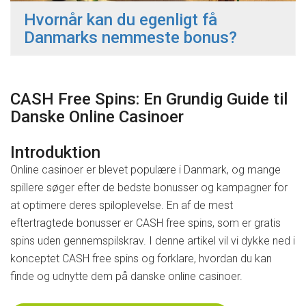
Hvornår kan du egenligt få
Danmarks nemmeste bonus?
CASH Free Spins: En Grundig Guide til
Danske Online Casinoer
Introduktion
Online casinoer er blevet populære i Danmark, og mange
spillere søger efter de bedste bonusser og kampagner for
at optimere deres spiloplevelse. En af de mest
eftertragtede bonusser er CASH free spins, som er gratis
spins uden gennemspilskrav. I denne artikel vil vi dykke ned i
konceptet CASH free spins og forklare, hvordan du kan
finde og udnytte dem på danske online casinoer.