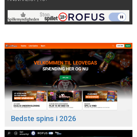
Bedste spins i 2026