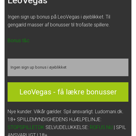
LeoVegas
Ingen sign up bonus på LeoVegas i øjeblikket. Til
gengæld masser af bonusser til trofaste spillere.
Bonus t&c
Ingen sign up bonus i øjeblikket
LeoVegas - få lækre bonusser
Nye kunder. Vilkår gælder. Spil ansvarligt. Ludomani.dk.
18+ SPILLEMYNDIGHEDENS HJÆLPELINJE:
STOPSPILLET.DK
SELVUDELUKKELSE:
ROFUS.NU
| SPIL
ANSVARLIGT | 18+