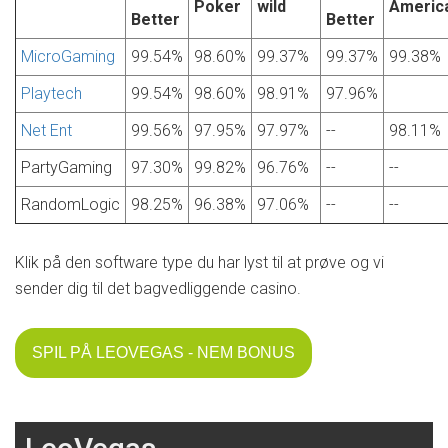
Poker
wild
Americ
Better
Better
MicroGaming
99.54%
98.60%
99.37%
99.37%
99.38%
Playtech
99.54%
98.60%
98.91%
97.96%
Net Ent
99.56%
97.95%
97.97%
--
98.11%
PartyGaming
97.30%
99.82%
96.76%
--
--
RandomLogic
98.25%
96.38%
97.06%
--
--
Klik på den software type du har lyst til at prøve og vi
sender dig til det bagvedliggende casino.
SPIL PÅ LEOVEGAS - NEM BONUS