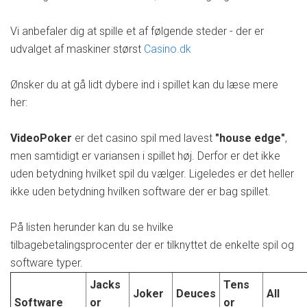
Vi anbefaler dig at spille et af følgende steder - der er
udvalget af maskiner størst
Casino.dk
Ønsker du at gå lidt dybere ind i spillet kan du læse mere
her:
VideoPoker
er det casino spil med lavest
"house edge"
,
men samtidigt er variansen i spillet høj. Derfor er det ikke
uden betydning hvilket spil du vælger. Ligeledes er det heller
ikke uden betydning hvilken software der er bag spillet.
På listen herunder kan du se hvilke
tilbagebetalingsprocenter der er tilknyttet de enkelte spil og
software typer.
Jacks
Tens
Joker
Deuces
All
Software
or
or