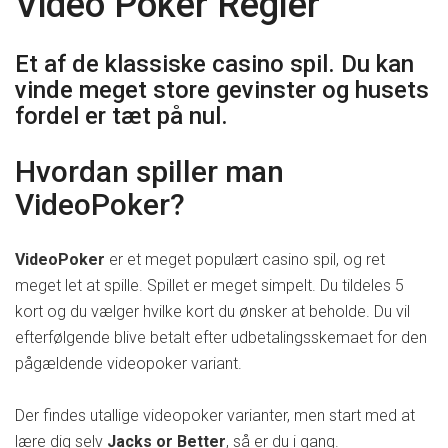
Video Poker Regler
Et af de klassiske casino spil. Du kan
vinde meget store gevinster og husets
fordel er tæt på nul.
Hvordan spiller man
VideoPoker?
VideoPoker
er et meget populært casino spil, og ret
meget let at spille. Spillet er meget simpelt. Du tildeles 5
kort og du vælger hvilke kort du ønsker at beholde. Du vil
efterfølgende blive betalt efter udbetalingsskemaet for den
pågældende videopoker variant.
Der findes utallige videopoker varianter, men start med at
lære dig selv
Jacks or Better
, så er du i gang.