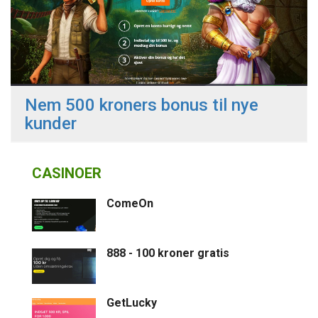
Nem 500 kroners bonus til nye
kunder
CASINOER
ComeOn
888 - 100 kroner gratis
GetLucky