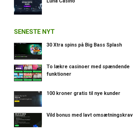
Luna Casino
SENESTE NYT
30 Xtra spins på Big Bass Splash
To lækre casinoer med spændende
funktioner
100 kroner gratis til nye kunder
Vild bonus med lavt omsætningskrav