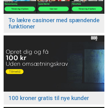
To lækre casinoer med spændende
funktioner
100 kroner gratis til nye kunder