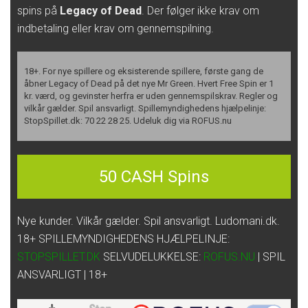
spins på
Legacy of Dead
. Der følger ikke krav om
indbetaling eller krav om gennemspilning.
18+. For nye spillere og eksisterende spillere, første gang de
åbner Legacy of Dead på det nye Mr Green. Hvert Free Spin er 1
kr. værd, og gevinster herfra er uden gennemspilskrav. Regler og
vilkår gælder. Spil ansvarligt. Spillemyndighedens hjælpelinje:
StopSpillet.dk: 70 22 28 25. Udeluk dig via ROFUS.nu
50 CASH Spins
Nye kunder. Vilkår gælder. Spil ansvarligt. Ludomani.dk.
18+ SPILLEMYNDIGHEDENS HJÆLPELINJE:
STOPSPILLET.DK
SELVUDELUKKELSE:
ROFUS.NU
| SPIL
ANSVARLIGT | 18+