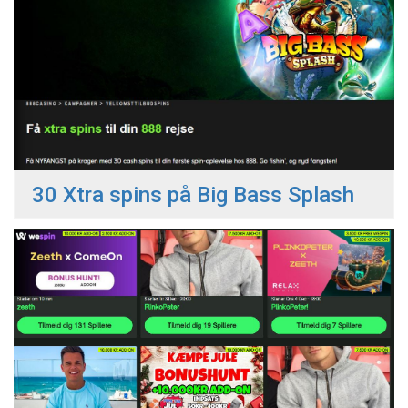
30 Xtra spins på Big Bass Splash