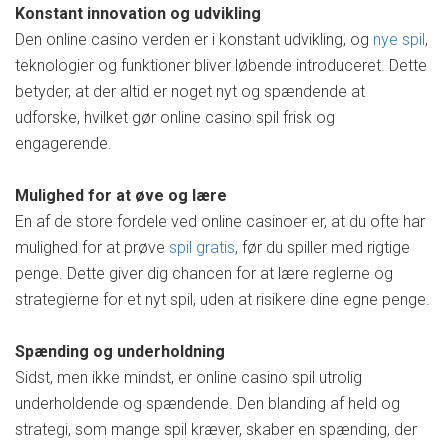
Konstant innovation og udvikling
Den online casino verden er i konstant udvikling, og
nye spil
,
teknologier og funktioner bliver løbende introduceret. Dette
betyder, at der altid er noget nyt og spændende at
udforske, hvilket gør online casino spil frisk og
engagerende.
Mulighed for at øve og lære
En af de store fordele ved online casinoer er, at du ofte har
mulighed for at prøve
spil gratis
, før du spiller med rigtige
penge. Dette giver dig chancen for at lære reglerne og
strategierne for et nyt spil, uden at risikere dine egne penge.
Spænding og underholdning
Sidst, men ikke mindst, er online casino spil utrolig
underholdende og spændende. Den blanding af held og
strategi, som mange spil kræver, skaber en spænding, der