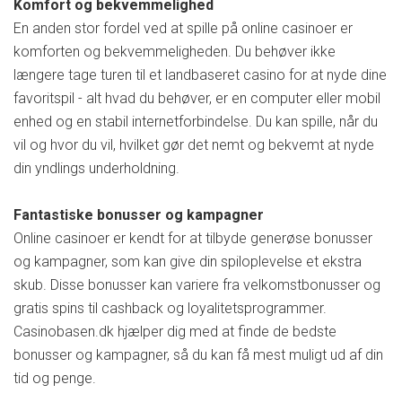
Komfort og bekvemmelighed
En anden stor fordel ved at spille på online casinoer er
komforten og bekvemmeligheden. Du behøver ikke
længere tage turen til et landbaseret casino for at nyde dine
favoritspil - alt hvad du behøver, er en computer eller mobil
enhed og en stabil internetforbindelse. Du kan spille, når du
vil og hvor du vil, hvilket gør det nemt og bekvemt at nyde
din yndlings underholdning.
Fantastiske bonusser og kampagner
Online casinoer er kendt for at tilbyde generøse bonusser
og kampagner, som kan give din spiloplevelse et ekstra
skub. Disse bonusser kan variere fra velkomstbonusser og
gratis spins til cashback og loyalitetsprogrammer.
Casinobasen.dk hjælper dig med at finde de bedste
bonusser og kampagner, så du kan få mest muligt ud af din
tid og penge.