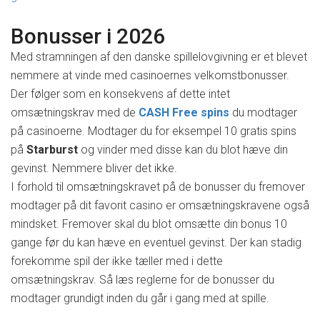
Bonusser i 2026
Med stramningen af den danske spillelovgivning er et blevet
nemmere at vinde med casinoernes velkomstbonusser.
Der følger som en konsekvens af dette intet
omsætningskrav med de
CASH Free spins
du modtager
på casinoerne. Modtager du for eksempel 10 gratis spins
på
Starburst
og vinder med disse kan du blot hæve din
gevinst. Nemmere bliver det ikke.
I forhold til omsætningskravet på de bonusser du fremover
modtager på dit favorit casino er omsætningskravene også
mindsket. Fremover skal du blot omsætte din bonus 10
gange før du kan hæve en eventuel gevinst. Der kan stadig
forekomme spil der ikke tæller med i dette
omsætningskrav. Så læs reglerne for de bonusser du
modtager grundigt inden du går i gang med at spille.