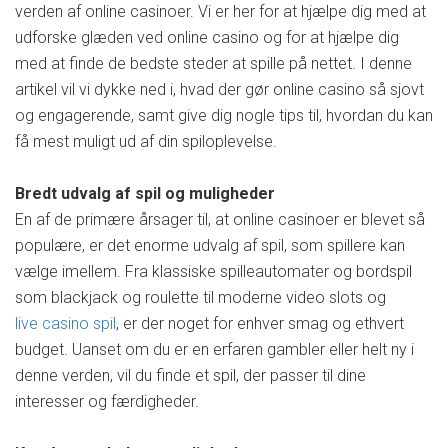
verden af online casinoer. Vi er her for at hjælpe dig med at
udforske glæden ved online casino og for at hjælpe dig
med at finde de bedste steder at spille på nettet. I denne
artikel vil vi dykke ned i, hvad der gør online casino så sjovt
og engagerende, samt give dig nogle tips til, hvordan du kan
få mest muligt ud af din spiloplevelse.
Bredt udvalg af spil og muligheder
En af de primære årsager til, at online casinoer er blevet så
populære, er det enorme udvalg af spil, som spillere kan
vælge imellem. Fra klassiske spilleautomater og bordspil
som blackjack og roulette til moderne video slots og
live casino spil
, er der noget for enhver smag og ethvert
budget. Uanset om du er en erfaren gambler eller helt ny i
denne verden, vil du finde et spil, der passer til dine
interesser og færdigheder.