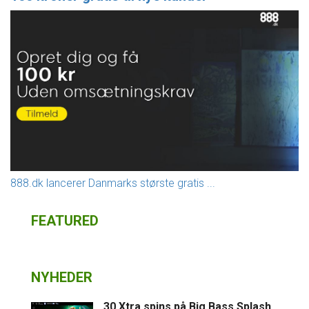
888.dk lancerer Danmarks største gratis ...
FEATURED
NYHEDER
30 Xtra spins på Big Bass Splash