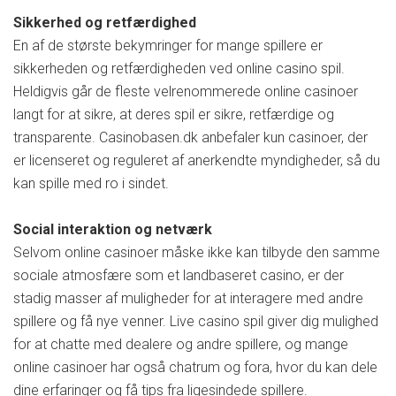
Sikkerhed og retfærdighed
En af de største bekymringer for mange spillere er
sikkerheden og retfærdigheden ved online casino spil.
Heldigvis går de fleste velrenommerede online casinoer
langt for at sikre, at deres spil er sikre, retfærdige og
transparente. Casinobasen.dk anbefaler kun casinoer, der
er licenseret og reguleret af anerkendte myndigheder, så du
kan spille med ro i sindet.
Social interaktion og netværk
Selvom online casinoer måske ikke kan tilbyde den samme
sociale atmosfære som et landbaseret casino, er der
stadig masser af muligheder for at interagere med andre
spillere og få nye venner. Live casino spil giver dig mulighed
for at chatte med dealere og andre spillere, og mange
online casinoer har også chatrum og fora, hvor du kan dele
dine erfaringer og få tips fra ligesindede spillere.