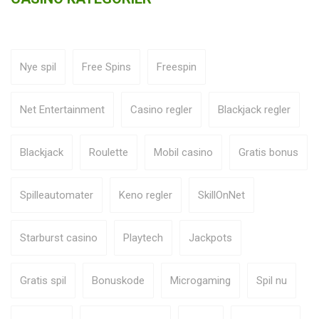
Nye spil
Free Spins
Freespin
Net Entertainment
Casino regler
Blackjack regler
Blackjack
Roulette
Mobil casino
Gratis bonus
Spilleautomater
Keno regler
SkillOnNet
Starburst casino
Playtech
Jackpots
Gratis spil
Bonuskode
Microgaming
Spil nu