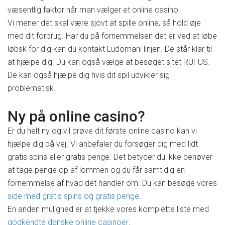
væsentlig faktor når man vælger et online casino.
Vi mener det skal være sjovt at spille online, så hold øje
med dit forbrug. Har du på fornemmelsen det er ved at løbe
løbsk for dig kan du kontakt Ludomani linjen. De står klar til
at hjælpe dig. Du kan også vælge at besøget sitet RUFUS.
De kan også hjælpe dig hvis dit spil udvikler sig
problematisk.
Ny på online casino?
Er du helt ny og vil prøve dit første online casino kan vi
hjælpe dig på vej. Vi anbefaler du forsøger dig med lidt
gratis spins eller gratis penge. Det betyder du ikke behøver
at tage penge op af lommen og du får samtidig en
fornemmelse af hvad det handler om. Du kan besøge vores
side med gratis spins og gratis penge
.
En anden mulighed er at tjekke vores komplette liste med
godkendte danske online casinoer
.